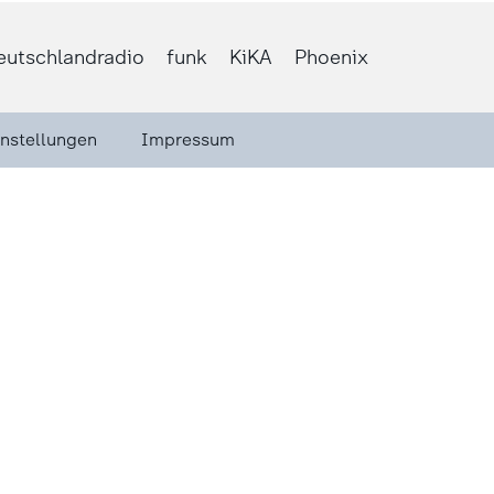
eutschlandradio
funk
KiKA
Phoenix
instellungen
Impressum