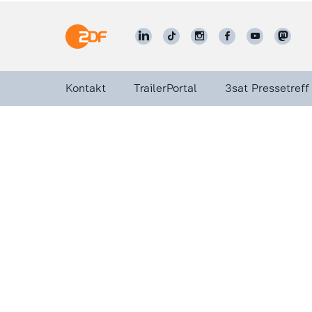
Kontakt
TrailerPortal
3sat Pressetreff