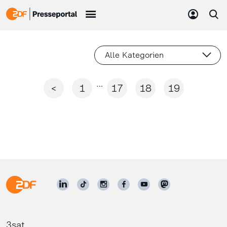
Alle Kategorien
…
<
1
17
18
19
3sat