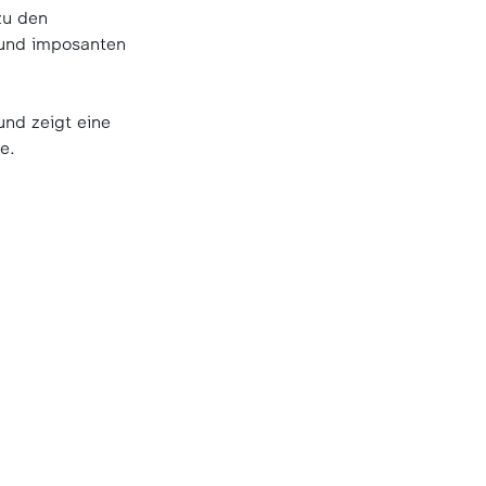
zu den
 und imposanten
nd zeigt eine
e.