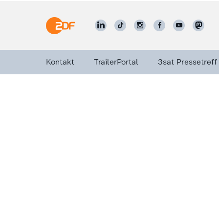
Kontakt
TrailerPortal
3sat Pressetreff