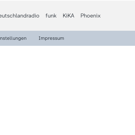
eutschlandradio
funk
KiKA
Phoenix
instellungen
Impressum