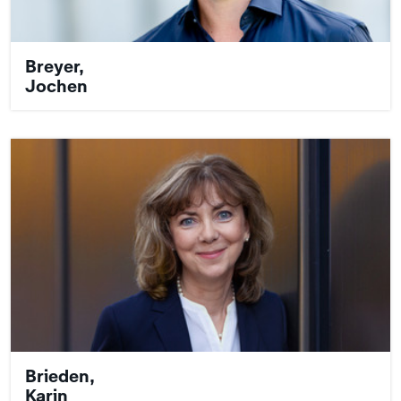
Breyer,
Jochen
Brieden,
Karin