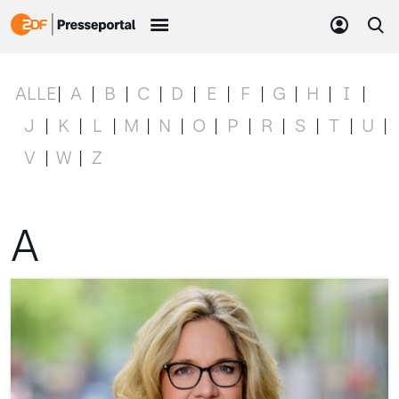
ALLE
A
B
C
D
E
F
G
H
I
J
K
L
M
N
O
P
R
S
T
U
V
W
Z
A