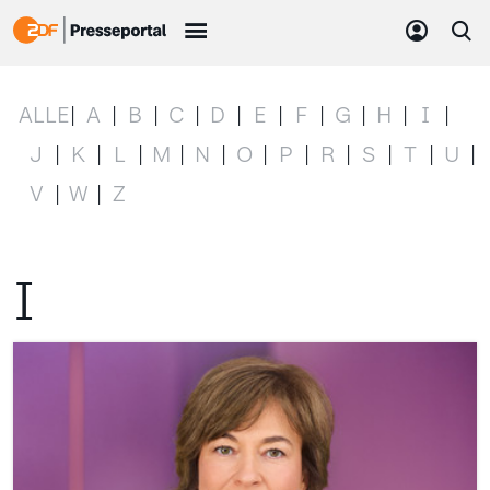
ALLE
A
B
C
D
E
F
G
H
I
J
K
L
M
N
O
P
R
S
T
U
V
W
Z
I