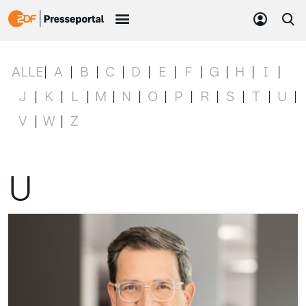
ALLE
A
B
C
D
E
F
G
H
I
J
K
L
M
N
O
P
R
S
T
U
V
W
Z
U