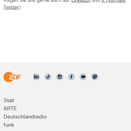
Folgen Sie uns gerne auch auf
LinkedIn
und
X (vormals
Twitter
)
3sat
ARTE
Deutschlandradio
funk