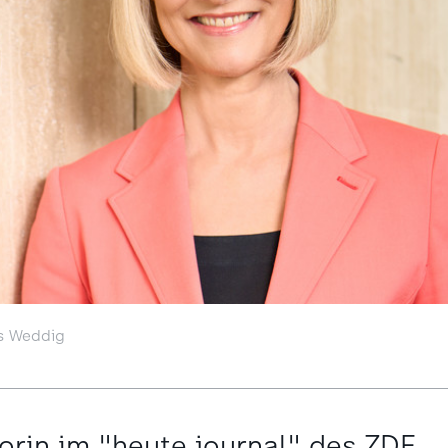
s Weddig
rin im "heute journal" des ZDF