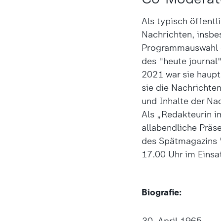
Als typisch öffent
Nachrichten, insbe
Programmauswahl de
des "heute journal
2021 war sie haupts
sie die Nachrichten
und Inhalte der Na
Als „Redakteurin i
allabendliche Präs
des Spätmagazins "
17.00 Uhr im Einsat
Biografie:
30. April 1965