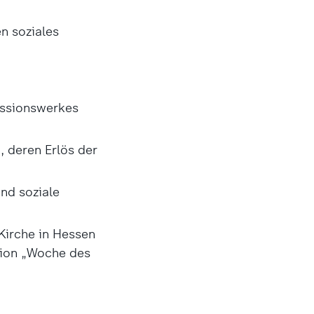
en soziales
issionswerkes
 deren Erlös der
und soziale
Kirche in Hessen
tion „Woche des