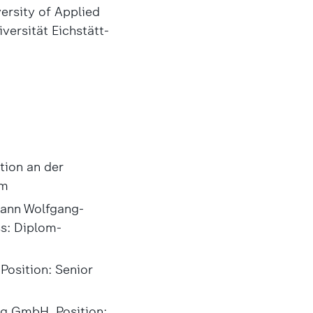
ersity of Applied
versität Eichstätt-
ion an der
om
hann Wolfgang-
ss: Diplom-
osition: Senior
g GmbH, Position: