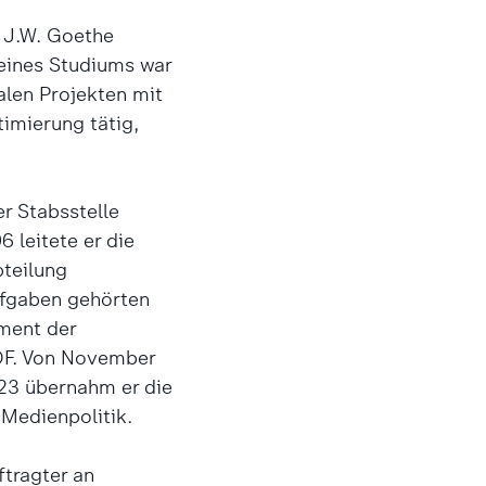
r J.W. Goethe
seines Studiums war
alen Projekten mit
imierung tätig,
r Stabsstelle
 leitete er die
teilung
ufgaben gehörten
ment der
DF. Von November
023 übernahm er die
Medienpolitik.
ftragter an