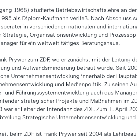
gang 1968) studierte Betriebswirtschaftslehre an de
r 1995 als Diplom-Kaufmann verließ. Nach Abschluss 
sberater in verschiedenen nationalen und internation
Strategie, Organisationsentwicklung und Prozessopt
Manager für ein weltweit tätiges Beratungshaus.
nk Prywer zum ZDF, wo er zunächst mit der Leitung de
erung und Aufwandsminderung betraut wurde. Seit 2006
sche Unternehmensentwicklung innerhalb der Hauptab
rnehmensentwicklung und Medienpolitik. Zu seinen A
ie- und Führungssystementwicklung auch das Manage
ifender strategischer Projekte und Maßnahmen im Z
 war er Leiter der Intendanz des ZDF. Zum 1. April 2
bteilung Strategische Unternehmensentwicklung und 
eit beim ZDF ist Frank Prywer seit 2004 als Lehrbeau