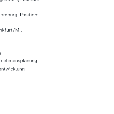
mburg, Position:
nkfurt/M.,
d
ernehmensplanung
entwicklung