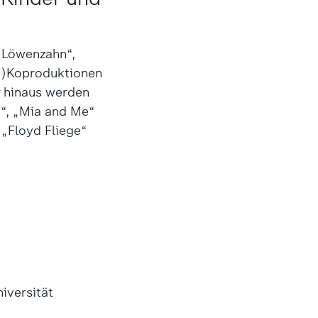
„Löwenzahn“,
-)Koproduktionen
r hinaus werden
a“, „Mia and Me“
„Floyd Fliege“
iversität