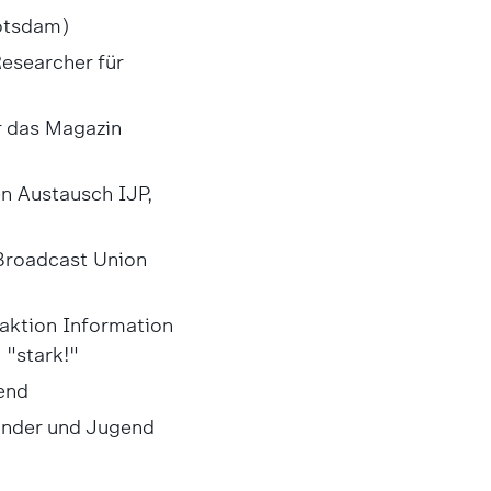
otsdam)
esearcher für
ür das Magazin
n Austausch IJP,
Broadcast Union
aktion Information
 "stark!"
end
Kinder und Jugend