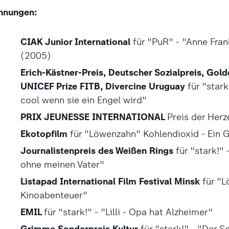
hnungen:
CIAK Junior International
für "PuR" - "Anne Frank
(2005)
Erich-Kästner-Preis, Deutscher Sozialpreis, Gold
UNICEF Prize FITB, Divercine Uruguay
für "stark
cool wenn sie ein Engel wird"
PRIX JEUNESSE INTERNATIONAL
Preis der Herz
Ekotopfilm
für "Löwenzahn" Kohlendioxid - Ein 
Journalistenpreis des Weißen Rings
für "stark!"
ohne meinen Vater"
Listapad International Film Festival Minsk
für "L
Kinoabenteuer"
EMIL
für "stark!" - "Lilli - Opa hat Alzheimer"
Grimme Sonderpreis Kultur
für "stark!" - "Der 