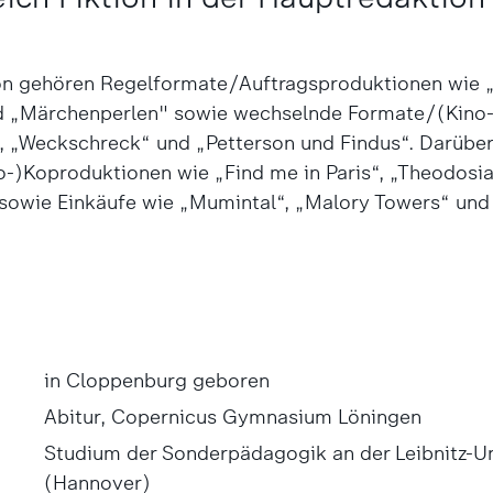
on gehören Regelformate/Auftragsproduktionen wie 
d „Märchenperlen" sowie wechselnde Formate/(Kino
“, „Weckschreck“ und „Petterson und Findus“. Darübe
no-)Koproduktionen wie „Find me in Paris“, „Theodosi
owie Einkäufe wie „Mumintal“, „Malory Towers“ und 
in Cloppenburg geboren
Abitur, Copernicus Gymnasium Löningen
Studium der Sonderpädagogik an der Leibnitz-Un
(Hannover)