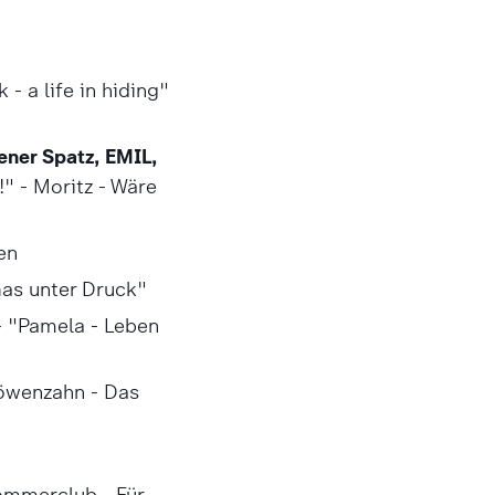
 - a life in hiding"
ener Spatz, EMIL,
!" - Moritz - Wäre
en
Gas unter Druck"
 - "Pamela - Leben
öwenzahn - Das
Sommerclub - Für