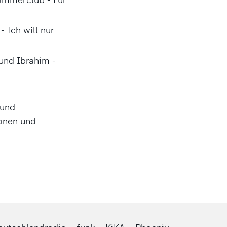
- Ich will nur
 und Ibrahim -
 und
onen und