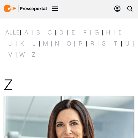
ALLE
A
B
C
D
E
F
G
H
I
J
K
L
M
N
O
P
R
S
T
U
V
W
Z
Z