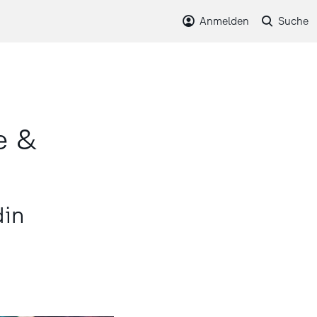
Anmelden
Suche
e &
din