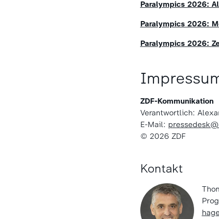
Paralympics 2026: All
Paralympics 2026: Me
Paralympics 2026: Ze
Impressu
ZDF-Kommunikation
Verantwortlich: Alex
E-Mail:
pressedesk@
© 2026 ZDF
Kontakt
Tho
Prog
hage