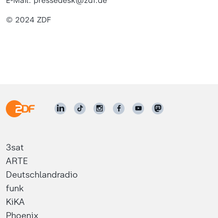
E-Mail: pressedesk@zdf.de
© 2024 ZDF
3sat
ARTE
Deutschlandradio
funk
KiKA
Phoenix