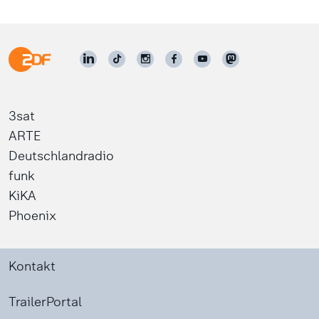
3sat
ARTE
Deutschlandradio
funk
KiKA
Phoenix
Kontakt
TrailerPortal