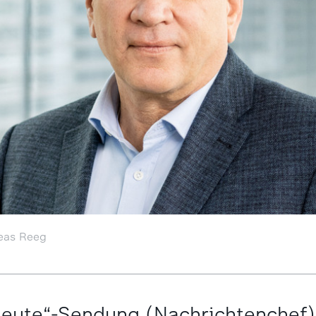
eas Reeg
„heute“-Sendung (Nachrichtenchef