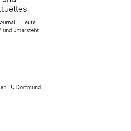
tuelles
ur­nal“,“ Leute
“ und untersteht
ften TU Dortmund