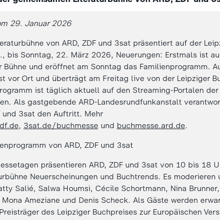
om 29. Januar 2026
eraturbühne von ARD, ZDF und 3sat präsentiert auf der Lei
., bis Sonntag, 22. März 2026, Neuerungen: Erstmals ist a
er Bühne und eröffnet am Sonntag das Familienprogramm. 
t vor Ort und überträgt am Freitag live von der Leipziger 
ogramm ist täglich aktuell auf den Streaming-Portalen der 
nden. Als gastgebende ARD-Landesrundfunkanstalt verantwo
und 3sat den Auftritt. Mehr
df.de
,
3sat.de/buchmesse
und
buchmesse.ard.de
.
enprogramm von ARD, ZDF und 3sat
messetagen präsentieren ARD, ZDF und 3sat von 10 bis 18 U
aturbühne Neuerscheinungen und Buchtrends. Es moderieren 
tty Salié, Salwa Houmsi, Cécile Schortmann, Nina Brunner, 
 Mona Ameziane und Denis Scheck. Als Gäste werden erwar
Preisträger des Leipziger Buchpreises zur Europäischen Ver