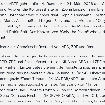
 und ARTE geht in die 14. Runde: Am 21. März 2026 ab 18
und Autoren die Kongresshalle am Zoo in Leipzig in ein Liter
dabei unter anderen: Michael Nast, Sophie Passmann, Parsha
l Mertz. Anschließend folgen Party und Live-Acts wie "Only
s La Metta, Sinamin und Thomas Stieler. Die Moderation üb
n und Robin Solf. Das Konzert von "Only the Poets" wird z
net.
räsenz am Gemeinschaftsstand von ARD, ZDF und 3sat
als auf der Leipziger Buchmesse vertreten. In unmittelbare
 ARD, ZDF und 3sat präsentiert sich KiKA von ARD und ZDF m
hen Marken. Ein zentrales Element der Ausstellungspräsenz is
chbildung des bekannten "KiKA-Baumhaus" (KiKA). Direkt 
dienmagazin "Team Timster" (KiKA/RBB/NDR) an einem Ai
eise medienpädagogische Inhalte. Am Stand von "Tanoshii" 
en testen und Creators treffen. Auch die Darstellerinnen un
y-Soap "Schloss Einstein" (MDR/ARD/KiKA) sind vor Ort, ebe
ren, unter anderem Bernd das Brot, das Kikaninchen, Bau