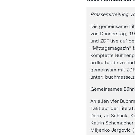
Pressemitteilung v
Die gemeinsame Lit
von Donnerstag, 19
und ZDF live auf d
"Mittagsmagazin" is
komplette Bühnenpr
ardkultur.de zu fi
gemeinsam mit ZDF 
unter:
buchmesse.z
Gemeinsames Bühn
An allen vier Buch
Takt auf der Liter
Dorn, Jo Schück, Ka
Katrin Schumacher,
Miljenko Jergović (