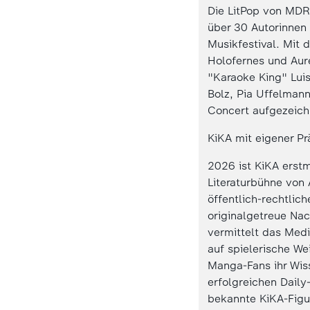
Die LitPop von MDR
über 30 Autorinnen 
Musikfestival. Mit 
Holofernes und Aure
"Karaoke King" Lui
Bolz, Pia Uffelman
Concert aufgezeich
KiKA mit eigener P
2026 ist KiKA erstm
Literaturbühne von
öffentlich-rechtlic
originalgetreue Na
vermittelt das Me
auf spielerische W
Manga-Fans ihr Wiss
erfolgreichen Dail
bekannte KiKA-Figu