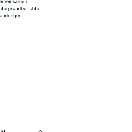
 gemeinsamen
ntergrundberichte
-Sendungen
sat