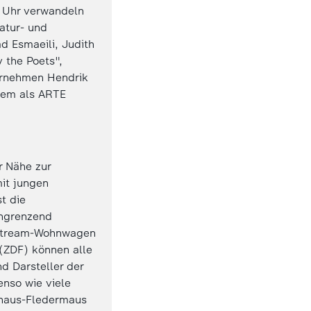
 Uhr verwandeln
atur- und
d Esmaeili, Judith
 the Poets",
ernehmen Hendrik
udem als ARTE
r Nähe zur
it jungen
t die
angrenzend
rstream-Wohnwagen
(ZDF) können alle
d Darsteller der
nso wie viele
mhaus-Fledermaus