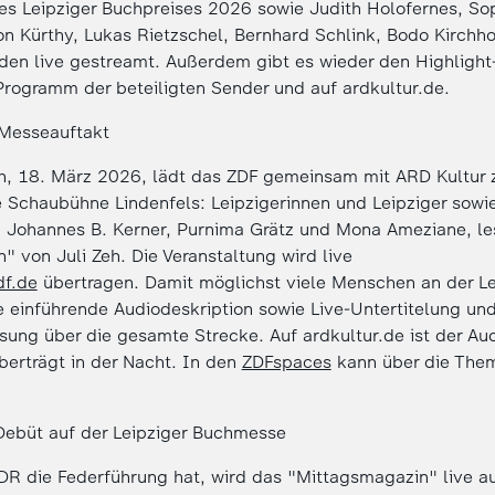
es Leipziger Buchpreises 2026 sowie Judith Holofernes, So
n Kürthy, Lukas Rietzschel, Bernhard Schlink, Bodo Kirchho
den live gestreamt. Außerdem gibt es wieder den Highligh
Programm der beteiligten Sender und auf ardkultur.de.
Messeauftakt
h, 18. März 2026, lädt das ZDF gemeinsam mit ARD Kultur
e Schaubühne Lindenfels: Leipzigerinnen und Leipziger sowi
, Johannes B. Kerner, Purnima Grätz und Mona Ameziane, l
 von Juli Zeh. Die Veranstaltung wird live
df.de
übertragen. Damit möglichst viele Menschen an der L
e einführende Audiodeskription sowie Live-Untertitelung und
ung über die gesamte Strecke. Auf ardkultur.de ist der Au
berträgt in der Nacht. In den
ZDFspaces
kann über die The
ebüt auf der Leipziger Buchmesse
MDR die Federführung hat, wird das "Mittagsmagazin" live a