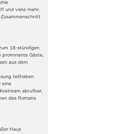
phie
ff und viele mehr.
t-Zusammenschnitt
 zum 18-stündigen
e prominente Gäste,
esen aus dem
esung teilhaben
 eine
diostream abrufbar,
men des Romans
ußer Haus