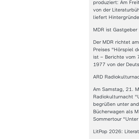
produziert: Am Frei
von der Literaturbü
liefert Hintergründ
MDR ist Gastgeber 
Der MDR richtet am
Preises "Hörspiel 
ist – Berichte vom 
1977 von der Deut
ARD Radiokulturna
Am Samstag, 21. Mä
Radiokulturnacht "
begrüßen unter and
Bücherwagen als MD
Sommertour "Unter 
LitPop 2026: Litera