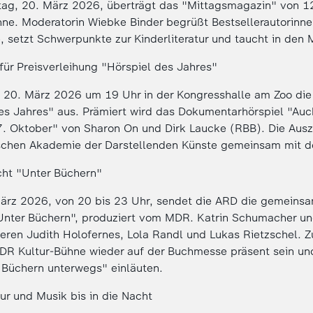
tag, 20. März 2026, überträgt das "Mittagsmagazin" von 12
hne. Moderatorin Wiebke Binder begrüßt Bestsellerautorinne
e, setzt Schwerpunkte zur Kinderliteratur und taucht in den
für Preisverleihung "Hörspiel des Jahres"
 20. März 2026 um 19 Uhr in der Kongresshalle am Zoo die
des Jahres" aus. Prämiert wird das Dokumentarhörspiel "Au
7. Oktober" von Sharon On und Dirk Laucke (RBB). Die Ausz
schen Akademie der Darstellenden Künste gemeinsam mit 
cht "Unter Büchern"
rz 2026, von 20 bis 23 Uhr, sendet die ARD die gemeins
Unter Büchern", produziert vom MDR. Katrin Schumacher un
eren Judith Holofernes, Lola Randl und Lukas Rietzschel. 
R Kultur-Bühne wieder auf der Buchmesse präsent sein und
Büchern unterwegs" einläuten.
tur und Musik bis in die Nacht