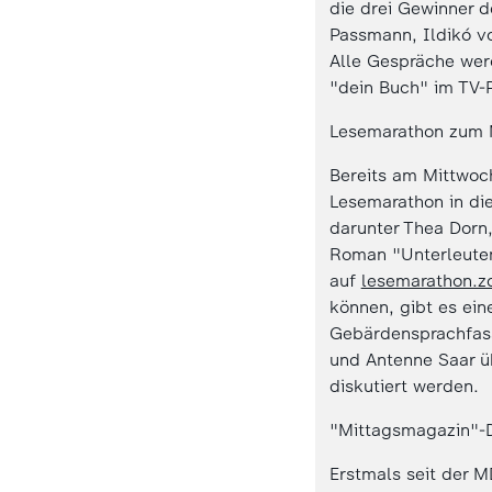
die drei Gewinner d
Passmann, Ildikó vo
Alle Gespräche wer
"dein Buch" im TV-
Lesemarathon zum 
Bereits am Mittwoc
Lesemarathon in di
darunter Thea Dorn
Roman "Unterleuten"
auf
lesemarathon.z
können, gibt es ein
Gebärdensprachfass
und Antenne Saar ü
diskutiert werden.
"Mittagsmagazin"-D
Erstmals seit der 