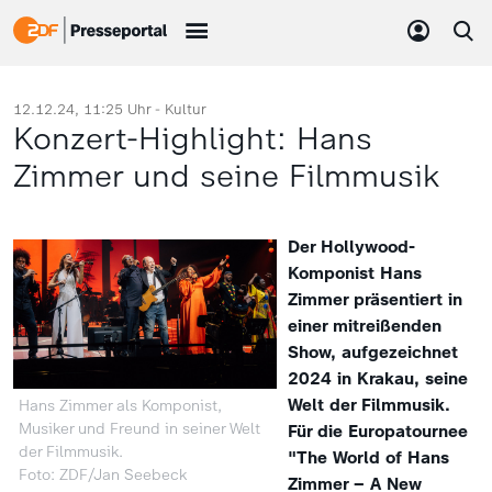
12.12.24, 11:25 Uhr -
Kultur
Konzert-Highlight: Hans
Zimmer und seine Filmmusik
Der Hollywood-
Komponist Hans
Zimmer präsentiert in
einer mitreißenden
Show, aufgezeichnet
2024 in Krakau, seine
Welt der Filmmusik.
Hans Zimmer als Komponist,
Musiker und Freund in seiner Welt
Für die Europatournee
der Filmmusik.
"
The World of Hans
Foto: ZDF/Jan Seebeck
Zimmer – A New