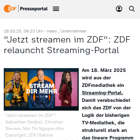
18.03.25, 09:23 Uhr -
news
Unternehmen
"Jetzt streamen im ZDF": ZDF
relauncht Streaming-Portal
Am 18. März 2025
wird aus der
ZDFmediathek ein
Streaming-Portal.
Damit verabschiedet
sich das ZDF von der
Logik der bisherigen
"Jetzt streamen im ZDF":
Sebastian Ströbel, Christian
TV-Mediathek, die
Sievers, Mai Thi Nguyen-Kim
strukturell stark an
Copyright: ZDF/Sabine
das lineare Programm