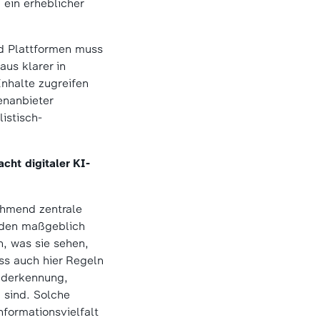
 ein erheblicher
nd Plattformen muss
aus klarer in
Inhalte zugreifen
enanbieter
istisch-
cht digitaler KI-
ehmend zentrale
eiden maßgeblich
, was sie sehen,
ass auch hier Regeln
nderkennung,
 sind. Solche
formationsvielfalt