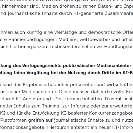
t hinnehmbar sind. Medien drohen zu reinen Daten- und Input
nd journalistische Inhalte durch KI-generierte Zusammenfa
men auch künftig eine vielfältige und demokratische Öffen
faire Rahmenbedingungen. Medien-, wettbewerbs- und urheb
ich hierbei ergänzen. Insbesondere sehen wir Handlungsbe
rkung des Verfügungsrechts publizistischer Medienanbieter 
ellung fairer Vergütung bei der Nutzung durch Dritte im KI-B
 sind das Ergebnis erheblicher personeller und wirtschaftli
zistischer Medienanbieter. Diese müssen daher die volle Kon
 durch KI-Anbieter und -Plattformen behalten. Dies gilt ins
eller Inhalte zum Training, zur Inferenz oder zur erweitert
KI und für die Entwicklung KI-basierter Konkurrenzangebot
Plattformen greifen auf journalistische Inhalte zu und nutz
nformationsangebote. Hierdurch entsteht ein neuer KI-Infor