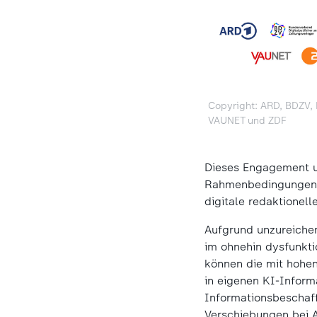
Copyright: ARD, BDZV,
VAUNET und ZDF
Dieses Engagement u
Rahmenbedingungen fü
digitale redaktionell
Aufgrund unzureiche
im ohnehin dysfunkti
können die mit hohen
in eigenen KI-Inform
Informationsbeschaff
Verschiebungen bei 