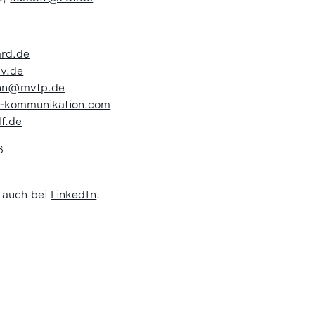
ard.de
v.de
ann@mvfp.de
-kommunikation.com
f.de
6
e auch bei
LinkedIn
.