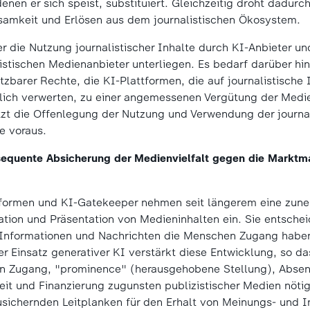
nen er sich speist, substituiert. Gleichzeitig droht dadurch
samkeit und Erlösen aus dem journalistischen Ökosystem.
r die Nutzung journalistischer Inhalte durch KI-Anbieter u
istischen Medienanbieter unterliegen. Es bedarf darüber hin
zbarer Rechte, die KI-Plattformen, die auf journalistische 
tlich verwerten, zu einer angemessenen Vergütung der Medi
etzt die Offenlegung der Nutzung und Verwendung der journal
e voraus.
equente Absicherung der Medienvielfalt gegen die Marktma
tformen und KI-Gatekeeper nehmen seit längerem eine zun
ation und Präsentation von Medieninhalten ein. Sie entsch
 Informationen und Nachrichten die Menschen Zugang haben
er Einsatz generativer KI verstärkt diese Entwicklung, so d
von Zugang, "prominence" (herausgehobene Stellung), Abse
heit und Finanzierung zugunsten publizistischer Medien nötig
sichernden Leitplanken für den Erhalt von Meinungs- und In