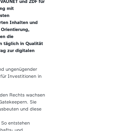
VAUNET und ZDF für
ng mit
gsten
rten Inhalten und
 Orientierung,
en die
 täglich in Qualität
ag zur digitalen
und ungenügender
ür Investitionen in
enden Rechts wachsen
-Gatekeepern. Sie
ausbeuten und diese
. So entstehen
hafts- und