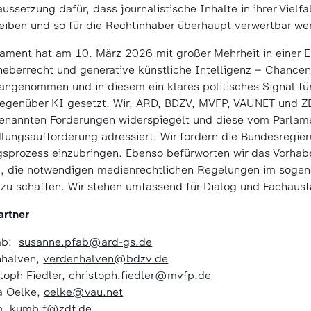
aussetzung dafür, dass journalistische Inhalte in ihrer Vielfa
eiben und so für die Rechtinhaber überhaupt verwertbar we
ament hat am 10. März 2026 mit großer Mehrheit in einer 
heberrecht und generative künstliche Intelligenz – Chance
ngenommen und in diesem ein klares politisches Signal fü
egenüber KI gesetzt. Wir, ARD, BDZV, MVFP, VAUNET und Z
 genannten Forderungen widerspiegelt und diese vom Parlam
ungsaufforderung adressiert. Wir fordern die Bundesregieru
sprozess einzubringen. Ebenso befürworten wir das Vorhab
 die notwendigen medienrechtlichen Regelungen im sogena
zu schaffen. Wir stehen umfassend für Dialog und Fachaust
artner
fab:
susanne.pfab@ard-gs.de
nhalven,
verdenhalven@bdzv.de
stoph Fiedler,
christoph.fiedler@mvfp.de
a Oelke,
oelke@vau.net
b,
kumb.f@zdf.de