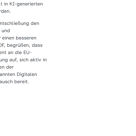
lt in KI-generierten
rden.
Entschließung den
n und
r einen besseren
DF, begrüßen, dass
ent an die EU-
ng auf, sich aktiv in
en der
nnten Digitalen
ausch bereit.