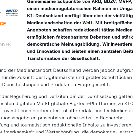
Gemeinsame Eckpunkte von ARD, BDZV, MVFP, 
einen medienregulatorischen Rahmen im Umga
KI: Deutschland verfügt über eine der vielfälti
Medienlandschaften der Welt. Mit breitgefäche
Angeboten schaffen redaktionell tätige Medien
ermöglichen faktenbasierte Debatten und stärk
demokratische Meinungsbildung. Wir investieren
 MVFP,
und Innovation und leisten einen zentralen Beitr
Transformation der Gesellschaft.
nd der Medienstandort Deutschland werden jedoch aufgr
r die Zukunft der Digitalmärkte und großer Schutzlücken f
e Dienstleistungen und Produkte in Frage gestellt.
nder Regulierung und Defiziten bei der Durchsetzung gelt
onalen digitalen Markt globale Big-Tech-Plattformen zu KI
 Investitionen erarbeiteten Inhalte redaktioneller Medien 
ationsangeboten präsentieren ohne selbst in Recherche,
ung und journalistisch-redaktionelle Inhalte zu investieren
Aufmerksamkeit und Wertschöpfung, die demokratie-, wirtsc