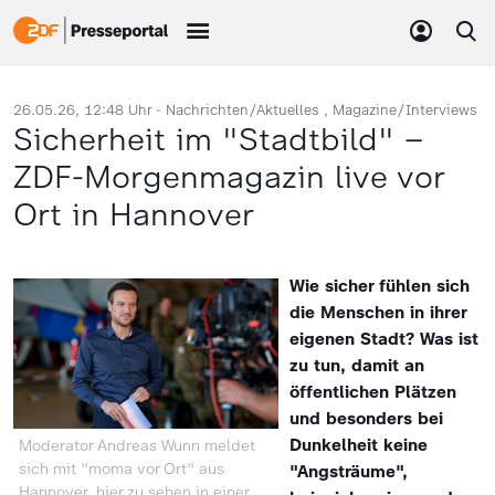
26.05.26, 12:48 Uhr -
Nachrichten/Aktuelles
Magazine/Interviews
Sicherheit im "Stadtbild" –
ZDF-Morgenmagazin live vor
Ort in Hannover
Wie sicher fühlen sich
die Menschen in ihrer
eigenen Stadt? Was ist
zu tun, damit an
öffentlichen Plätzen
und besonders bei
Dunkelheit keine
Moderator Andreas Wunn meldet
sich mit "moma vor Ort" aus
"Angsträume",
Hannover, hier zu sehen in einer