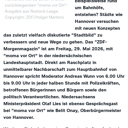
beispielsweise rund
zurückliegenden "moma vor Ort"-
um Bahnhöfe,
Ausgabe aus Rostock-Laage.
entstehen? Städte wie
Copyright: ZDF/Holger Martens
Hannover versuchen
mit neuen Konzepten
das zuletzt vielfach diskutierte "Stadtbild" zu
verbessern und neue Wege zu gehen. Das "ZDF-
Morgenmagazin" ist am Freitag, 29. Mai 2026, mit
"moma vor Ort" in der niedersächsischen
Landeshauptstadt. Direkt am Raschplatz in
unmittelbarer Nachbarschaft zum Hauptbahnhof von
Hannover spricht Moderator Andreas Wunn von 6.00 Uhr
bis 9.00 Uhr in jeder halben Stunde mit Polizeikräften,
betroffenen Bürgerinnen und Bürgern sowie den
politisch Verantwortlichen. Niedersachsens
Ministerpräsident Olaf Lies ist ebenso Gesprächsgast
bei "moma vor Ort" wie Belit Onay, Oberbürgermeister
von Hannover.