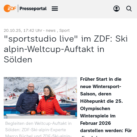
20.10.25, 17:42 Uhr -
news
Sport
"sportstudio live" im ZDF: Ski
alpin-Weltcup-Auftakt in
Sölden
Früher Start in die
neue Wintersport-
Saison, deren
Höhepunkt die 25.
Olympischen
Winterspiele im
Februar 2026
Begleiten den Weltcup-Auftakt in
Sölden: ZDF-Ski-alpin-Experte
darstellen werden: Für
Marco Büchel und ZDF-Ski-alpin-