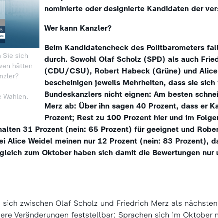
nominierte oder designierte Kandidaten der ver
Wer kann Kanzler?
Beim Kandidatencheck des Politbarometers fal
 Sie sich
durch. Sowohl Olaf Scholz (SPD) als auch Frie
wen hätten
(CDU/CSU), Robert Habeck (Grüne) und Alice
nzler?
bescheinigen jeweils Mehrheiten, dass sie sich
Bundeskanzlers nicht eignen: Am besten schnei
 Wahlen.
Merz ab: Über ihn sagen 40 Prozent, dass er Ka
Prozent; Rest zu 100 Prozent hier und im Folge
 halten 31 Prozent (nein: 65 Prozent) für geeignet und Rob
ei Alice Weidel meinen nur 12 Prozent (nein: 83 Prozent), d
rgleich zum Oktober haben sich damit die Bewertungen nur 
t, sich zwischen Olaf Scholz und Friedrich Merz als nächste
ere Veränderungen feststellbar: Sprachen sich im Oktober 