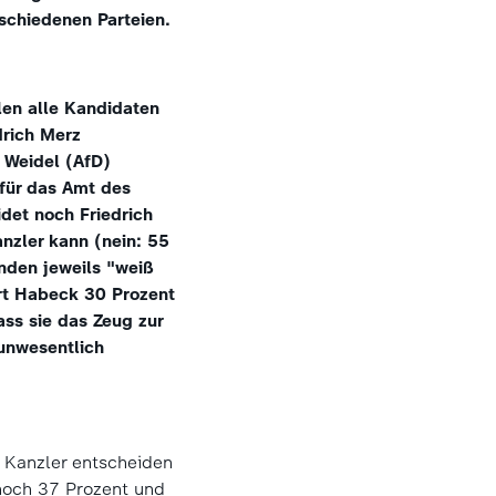
schiedenen Parteien.
len alle Kandidaten
drich Merz
 Weidel (AfD)
 für das Amt des
det noch Friedrich
nzler kann (nein: 55
nden jeweils "weiß
ert Habeck 30 Prozent
ass sie das Zeug zur
unwesentlich
n Kanzler entscheiden
noch 37 Prozent und