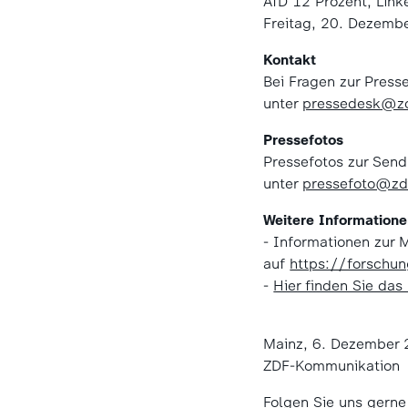
AfD 12 Prozent, Link
Freitag, 20. Dezemb
Kontakt
Bei Fragen zur Press
unter
pressedesk@zd
Pressefotos
Pressefotos zur Send
unter
pressefoto@zd
Weitere Information
- Informationen zur
auf
https://forschu
-
Hier finden Sie das
Mainz, 6. Dezember
ZDF-Kommunikation
Folgen Sie uns gern