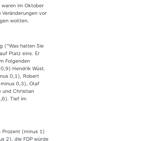
rz waren im Oktober
e Veränderungen vor
egen wollten.
ng ("Was halten Sie
uf Platz eins. Er
 im Folgenden
(0,9) Hendrik Wüst.
nus 0,1), Robert
minus 0,3), Olaf
 und Christian
6). Tief im
 Prozent (minus 1)
us 2), die FDP würde