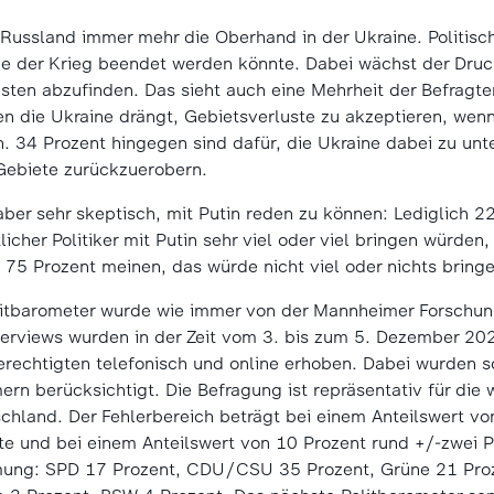
 Russland immer mehr die Oberhand in der Ukraine. Politis
wie der Krieg beendet werden könnte. Dabei wächst der Druc
usten abzufinden. Das sieht auch eine Mehrheit der Befragte
en die Ukraine drängt, Gebietsverluste zu akzeptieren, wen
 34 Prozent hingegen sind dafür, die Ukraine dabei zu unte
Gebiete zurückzuerobern.
 aber sehr skeptisch, mit Putin reden zu können: Lediglich 2
cher Politiker mit Putin sehr viel oder viel bringen würden
. 75 Prozent meinen, das würde nicht viel oder nichts bring
itbarometer wurde wie immer von der Mannheimer Forschu
terviews wurden in der Zeit vom 3. bis zum 5. Dezember 202
echtigten telefonisch und online erhoben. Dabei wurden s
n berücksichtigt. Die Befragung ist repräsentativ für die 
chland. Der Fehlerbereich beträgt bei einem Anteilswert vo
te und bei einem Anteilswert von 10 Prozent rund +/-zwei 
mmung: SPD 17 Prozent, CDU/CSU 35 Prozent, Grüne 21 Proz