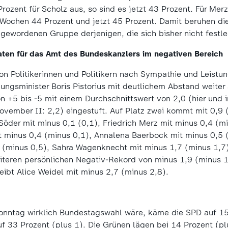
rozent für Scholz aus, so sind es jetzt 43 Prozent. Für Me
 Wochen 44 Prozent und jetzt 45 Prozent. Damit beruhen di
r gewordenen Gruppe derjenigen, die sich bisher nicht festl
aten f
ü
r das Amt des Bundeskanzlers im negativen Bereich
von Politikerinnen und Politikern nach Sympathie und Leistu
gungsminister Boris Pistorius mit deutlichem Abstand weiter a
on +5 bis -5 mit einem Durchschnittswert von 2,0 (hier und
ovember II: 2,2) eingestuft. Auf Platz zwei kommt mit 0,9 
öder mit minus 0,1 (0,1), Friedrich Merz mit minus 0,4 (mi
 minus 0,4 (minus 0,1), Annalena Baerbock mit minus 0,5 (
 (minus 0,5), Sahra Wagenknecht mit minus 1,7 (minus 1,7)
iteren persönlichen Negativ-Rekord von minus 1,9 (minus 1,
eibt Alice Weidel mit minus 2,7 (minus 2,8).
nntag wirklich Bundestagswahl wäre, käme die SPD auf 15
33 Prozent (plus 1). Die Grünen lägen bei 14 Prozent (pl