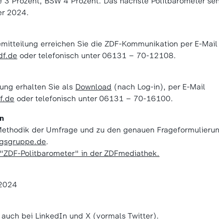
e 3 Prozent, BSW 4 Prozent. Das nächste Politbarometer s
er 2024.
emitteilung erreichen Sie die ZDF-Kommunikation per E-Mail
f.de
oder telefonisch unter 06131 – 70-12108.
ung erhalten Sie als
Download
(nach Log-in), per E-Mail
f.de
oder telefonisch unter 06131 – 70-16100.
en
 Methodik der Umfrage und zu den genauen Frageformulierun
ngsgruppe.de
.
 "ZDF-Politbarometer" in der ZDFmediathek.
 2024
e auch bei
LinkedIn
und
X (vormals Twitter)
.