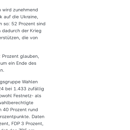
ch wird zunehmend
k auf die Ukraine,
n so: 52 Prozent sind
n dadurch der Krieg
rstützen, die von
2 Prozent glauben,
, um ein Ende des
en.
ngsgruppe Wahlen
4 bei 1.433 zufällig
owohl Festnetz- als
wahlberechtigte
n 40 Prozent rund
Prozentpunkte. Daten
ent, FDP 3 Prozent,