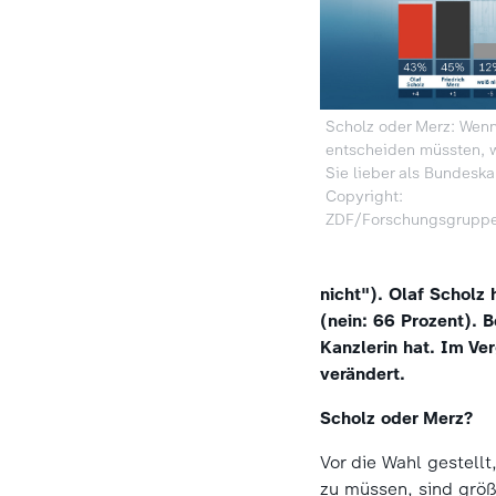
Scholz oder Merz: Wenn
entscheiden müssten, 
Sie lieber als Bundeska
Copyright:
ZDF/Forschungsgruppe
nicht"). Olaf Scholz
(nein: 66 Prozent). B
Kanzlerin hat. Im Ve
verändert.
Scholz oder Merz?
Vor die Wahl gestell
zu müssen, sind größ