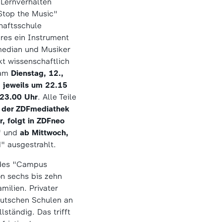
 Lernverhalten
 Stop the Music"
haftsschule
res ein Instrument
median und Musiker
kt wissenschaftlich
 am
Dienstag, 12.,
, jeweils um 22.15
 23.00 Uhr
. Alle Teile
n der ZDFmediathek
r, folgt in ZDFneo
" und
ab Mittwoch,
d" ausgestrahlt.
r des "Campus
on sechs bis zehn
ilien. Privater
deutschen Schulen an
lständig. Das trifft