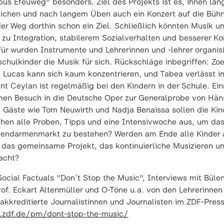
us Efeuweg" besonders. Ziel des Projekts ist es, ihnen lang
lichen und nach langem Üben auch ein Konzert auf die Büh
s der Weg dorthin schon ein Ziel. Schließlich könnten Musik
 zu Integration, stabilerem Sozialverhalten und besserer Ko
afür wurden Instrumente und Lehrerinnen und -lehrer organis
hulkinder die Musik für sich. Rückschläge inbegriffen: Zo
 Lucas kann sich kaum konzentrieren, und Tabea verlässt 
ent Ceylan ist regelmäßig bei den Kindern in der Schule. Ei
en Besuch in die Deutsche Oper zur Generalprobe von Häns
 Gäste wie Tom Neuwirth und Nadja Benaissa sollen die Kin
chen alle Proben, Tipps und eine Intensivwoche aus, um da
endarmenmarkt zu bestehen? Werden am Ende alle Kinder 
das gemeinsame Projekt, das kontinuierliche Musizieren und
emacht?
 Social Factuals "Don’t Stop the Music", Interviews mit Bül
f. Eckart Altenmüller und O-Töne u.a. von den Lehrerinnen
akkreditierte Journalistinnen und Journalisten im ZDF-Press
l.zdf.de/pm/dont-stop-the-music/