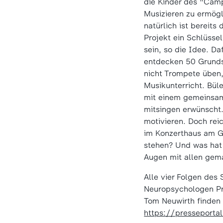
die Kinder des "Camp
Musizieren zu ermög
natürlich ist bereit
Projekt ein Schlüssel
sein, so die Idee. D
entdecken 50 Grundsc
nicht Trompete üben,
Musikunterricht. Bül
mit einem gemeinsam
mitsingen erwünscht.
motivieren. Doch rei
im Konzerthaus am G
stehen? Und was hat 
Augen mit allen g
Alle vier Folgen des
Neuropsychologen Pro
Tom Neuwirth finden 
https://presseporta