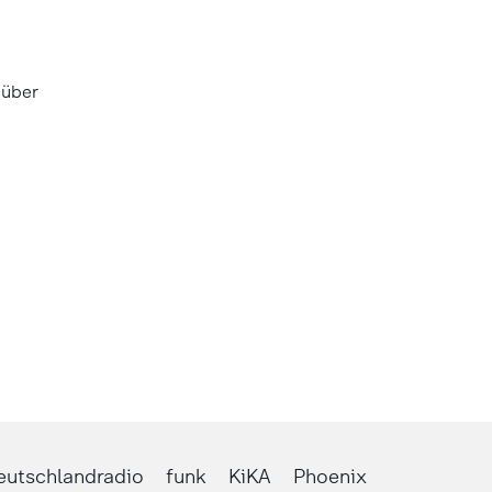
 über
eutschlandradio
funk
KiKA
Phoenix