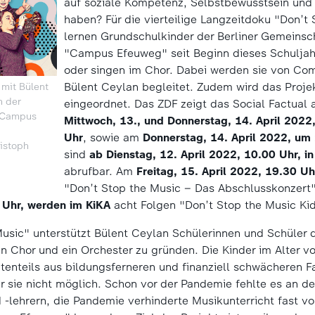
auf soziale Kompetenz, Selbstbewusstsein und
haben? Für die vierteilige Langzeitdoku "Don’t
lernen Grundschulkinder der Berliner Gemeinsc
"Campus Efeuweg" seit Beginn dieses Schuljah
oder singen im Chor. Dabei werden sie von Co
Bülent Ceylan begleitet. Zudem wird das Proje
 mit Bülent
n der
eingeordnet. Das ZDF zeigt das Social Factual
„Campus
Mittwoch, 13., und Donnerstag, 14. April 2022
Uhr
, sowie am
Donnerstag, 14. April 2022, um
istoph
sind
ab Dienstag, 12. April 2022, 10.00 Uhr, i
abrufbar. Am
Freitag, 15. April 2022, 19.30 Uh
"Don’t Stop the Music – Das Abschlusskonzert
 Uhr, werden im KiKA
acht Folgen "Don’t Stop the Music Ki
Music" unterstützt Bülent Ceylan Schülerinnen und Schüle
n Chor und ein Orchester zu gründen. Die Kinder im Alter v
nteils aus bildungsferneren und finanziell schwächeren Fam
für sie nicht möglich. Schon vor der Pandemie fehlte es an 
-lehrern, die Pandemie verhinderte Musikunterricht fast vol