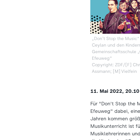
„Don’t Stop the Music“
Ceylan und den Kinder
Gemeinschaftsschule 
Efeuweg"
Copyright: ZDF/[F] Chr
Assmann; [M] Vielfein
11. Mai 2022, 20.10
Für "Don't Stop the 
Efeuweg" dabei, eine
Jahren kommen größte
Musikunterricht ist 
Musiklehrerinnen und 