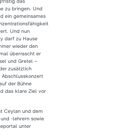
fristig das
ne zu bringen. Und
 und ein gemeinsames
nzentrationsfähigkeit
iert. Und nun
ey darf zu Hause
immer wieder den
nmal überrascht er
el und Gretel –
der zusätzlich
s Abschlusskonzert
auf der Bühne
 das klare Ziel vor
ent Ceylan und dem
 und -lehrern sowie
eportal unter