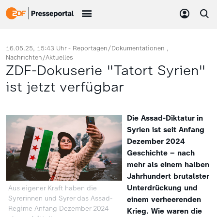
16.05.25, 15:43 Uhr -
Reportagen/Dokumentationen
Nachrichten/Aktuelles
ZDF-Dokuserie "Tatort Syrien"
ist jetzt verfügbar
Die Assad-Diktatur in
Syrien ist seit Anfang
Dezember 2024
Geschichte – nach
mehr als einem halben
Jahrhundert brutalster
Unterdrückung und
Aus eigener Kraft haben die
Syrerinnen und Syrer das Assad-
einem verheerenden
Regime Anfang Dezember 2024
Krieg. Wie waren die