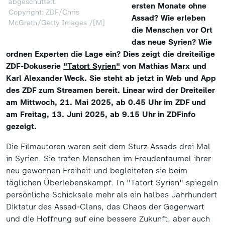
abgeschüttelt.
ersten Monate ohne
Copyright: ZDF/Chris
Assad? Wie erleben
McGrath/Getty Images /[M]
die Menschen vor Ort
das neue Syrien? Wie
ordnen Experten die Lage ein? Dies zeigt die dreiteilige
ZDF-Dokuserie
"Tatort Syrien"
von
Mathias Marx und
Karl Alexander Weck. Sie steht ab jetzt in Web und App
des ZDF zum Streamen bereit. Linear wird der Dreiteiler
am
Mittwoch, 21. Mai 2025, ab 0.45 Uhr im ZDF und
am Freitag, 13. Juni 2025, ab 9.15 Uhr in ZDFinfo
gezeigt.
Die Filmautoren waren seit dem Sturz Assads drei Mal
in Syrien. Sie trafen Menschen im Freudentaumel ihrer
neu gewonnen Freiheit und begleiteten sie beim
täglichen Überlebenskampf. In "Tatort Syrien" spiegeln
persönliche Schicksale mehr als ein halbes Jahrhundert
Diktatur des Assad-Clans, das Chaos der Gegenwart
und die Hoffnung auf eine bessere Zukunft, aber auch