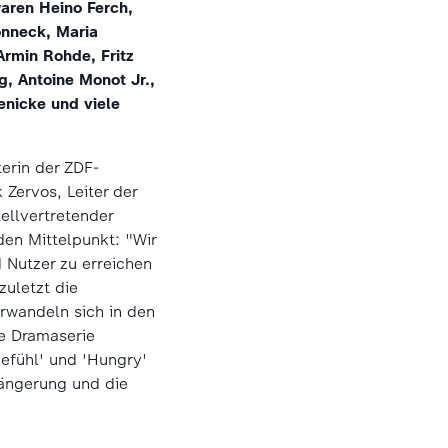
aren Heino Ferch,
onneck, Maria
Armin Rohde, Fritz
g, Antoine Monot Jr.,
enicke und viele
terin der ZDF-
 Zervos, Leiter der
ellvertretender
den Mittelpunkt: "Wir
 Nutzer zu erreichen
zuletzt die
rwandeln sich in den
ie Dramaserie
gefühl' und 'Hungry'
längerung und die