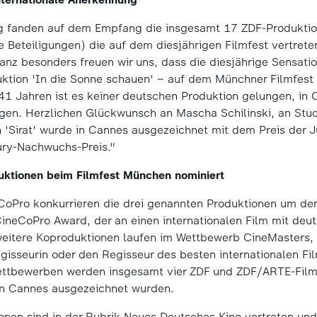
 fanden auf dem Empfang die insgesamt 17 ZDF-Produktio
 Beteiligungen) die auf dem diesjährigen Filmfest vertret
anz besonders freuen wir uns, dass die diesjährige Sensati
ktion 'In die Sonne schauen' – auf dem Münchner Filmfest 
 41 Jahren ist es keiner deutschen Produktion gelungen, in 
gen. Herzlichen Glückwunsch an Mascha Schilinski, an Stud
ch 'Sirat' wurde in Cannes ausgezeichnet mit dem Preis der 
ury-Nachwuchs-Preis."
ktionen beim Filmfest München nominiert
oPro konkurrieren die drei genannten Produktionen um de
ineCoPro Award, der an einen internationalen Film mit deut
weitere Koproduktionen laufen im Wettbewerb CineMasters,
gisseurin oder den Regisseur des besten internationalen Fil
ttbewerben werden insgesamt vier ZDF und ZDF/ARTE-Filme 
 in Cannes ausgezeichnet wurden.
onen sind in der Rubrik Neues Deutsches Kino vertreten un