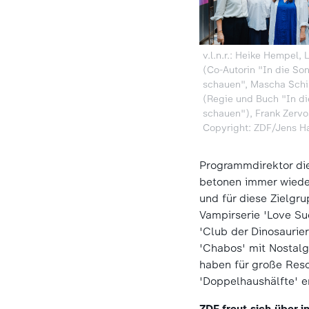
v.l.n.r.: Heike Hempel, 
(Co-Autorin "In die So
schauen", Mascha Schil
(Regie und Buch "In d
schauen"), Frank Zervo
Copyright: ZDF/Jens H
Programmdirektor die
betonen immer wieder
und für diese Zielgr
Vampirserie 'Love Su
'Club der Dinosaurier
'Chabos' mit Nostalg
haben für große Reso
'Doppelhaushälfte' er
ZDF freut sich über 