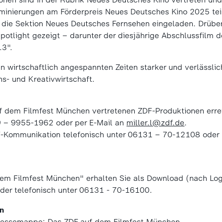
minierungen am Förderpreis Neues Deutsches Kino 2025 teil
in die Sektion Neues Deutsches Fernsehen eingeladen. Drübe
potlight gezeigt – darunter der diesjährige Abschlussfilm 
.3".
n wirtschaftlich angespannten Zeiten starker und verlässlic
s- und Kreativwirtschaft.
f dem Filmfest München vertretenen ZDF-Produktionen errei
89 – 9955-1962 oder per E-Mail an
miller.l@zdf.de
.
F-Kommunikation telefonisch unter 06131 – 70-12108 oder 
em Filmfest München" erhalten Sie als Download (nach Logi
der telefonisch unter 06131 - 70-16100.
en
ressemappe: Das ZDF auf dem Filmfest München