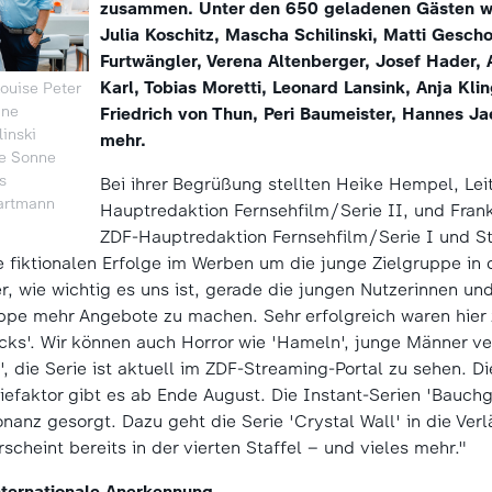
zusammen. Unter den 650 geladenen Gästen w
Julia Koschitz, Mascha Schilinski, Matti Gesch
Furtwängler, Verena Altenberger, Josef Hader, 
Karl, Tobias Moretti, Leonard Lansink, Anja Klin
Louise Peter
nne
Friedrich von Thun, Peri Baumeister, Hannes Ja
inski
mehr.
ie Sonne
s
Bei ihrer Begrüßung stellten Heike Hempel, Lei
artmann
Hauptredaktion Fernsehfilm/Serie II, und Frank
ZDF-Hauptredaktion Fernsehfilm/Serie I und St
 fiktionalen Erfolge im Werben um die junge Zielgruppe in 
, wie wichtig es uns ist, gerade die jungen Nutzerinnen und
uppe mehr Angebote zu machen. Sehr erfolgreich waren hier 
cks'. Wir können auch Horror wie 'Hameln', junge Männer ve
', die Serie ist aktuell im ZDF-Streaming-Portal zu sehen. D
iefaktor gibt es ab Ende August. Die Instant-Serien 'Bauch
nanz gesorgt. Dazu geht die Serie 'Crystal Wall' in die Ver
scheint bereits in der vierten Staffel – und vieles mehr."
internationale Anerkennung