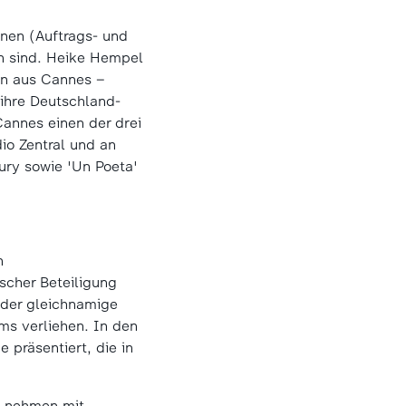
nen (Auftrags- und
en sind. Heike Hempel
on aus Cannes –
ihre Deutschland-
Cannes einen der drei
io Zentral und an
Jury sowie 'Un Poeta'
n
scher Beteiligung
 der gleichnamige
ms verliehen. In den
präsentiert, die in
d nehmen mit